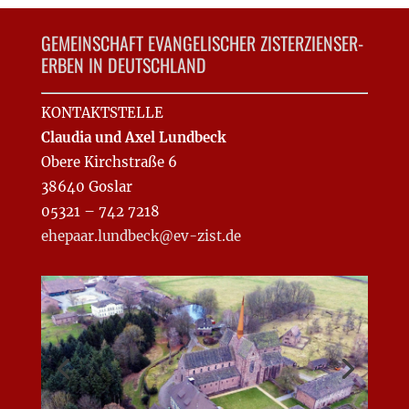
GEMEINSCHAFT EVANGELISCHER ZISTERZIENSER-
ERBEN IN DEUTSCHLAND
KONTAKTSTELLE
Claudia und Axel Lundbeck
Obere Kirchstraße 6
38640 Goslar
05321 – 742 7218
ehepaar.lundbeck@ev-zist.de