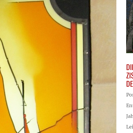
DI
ZI
D
Po
En
Ja
Le