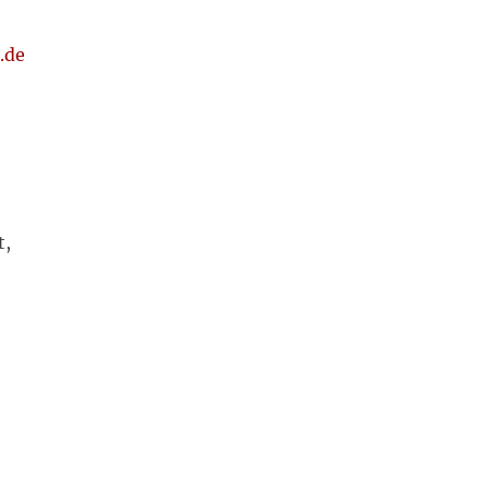
.de
t,