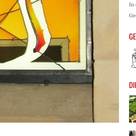
In
Ge
GE
DI