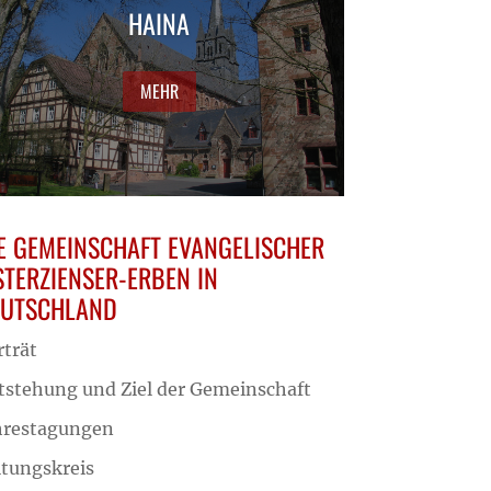
HAINA
MEHR
E GEMEINSCHAFT EVANGELISCHER
STERZIENSER-ERBEN IN
EUTSCHLAND
rträt
tstehung und Ziel der Gemeinschaft
hrestagungen
itungskreis