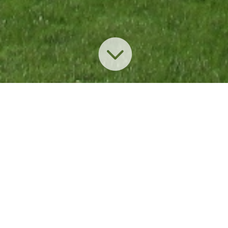

GNADENTHAL
„Ein untergegangen geglaubtes Kloster,das zu
neuem, modernem Leben erwacht ist“.
Neues Leben auf altem Boden: Die ökumenisch
ausgerichtete Jesus-Bruderschaft
Gnadenthal,1961 gegründet, hat hier ihr
Zentrum. In dem ehemaligen
Zisterzienserinnen-Kloster, das 1235 als vallis